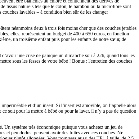
 peuvent être blanchies au chlore et contiennent des dérivés de
de tissus naturels tels que le coton, le bambou ou la microfibre sont
es couches lavables – à condition bien sûr de les changer
 coûtera néanmoins deux à trois fois moins cher que des couches jetables
ables, elles, représentent un budget de 400 à 650 euros, en fonction
xième, un troisième enfant puis pour les enfants de notre sœur, de
 et d’avoir une crise de panique un dimanche soir à 22h, quand tous les
ttre sous les fesses de votre bébé ! Bonus : l'entretien des couches
imperméable et d’un insert. Si l’insert est amovible, on l’appelle alors
 ce soit pour la mettre à bébé ou pour la laver, il n’y a pas de question
bébé. Un système très économique puisque vous achetez un jeu de
nnes et peu dodus, peuvent avoir des fuites avec ces couches. Ne
ogies plutôt allongées. Vous trouverez aussi des TE1 à taille, de 2,5