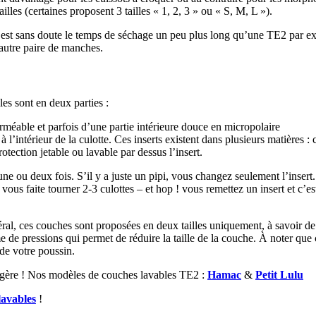
les (certaines proposent 3 tailles « 1, 2, 3 » ou « S, M, L »).
c’est sans doute le temps de séchage un peu plus long qu’une TE2 par exe
e autre paire de manches.
les sont en deux parties :
erméable et parfois d’une partie intérieure douce en micropolaire
 l’intérieur de la culotte. Ces inserts existent dans plusieurs matières 
rotection jetable ou lavable par dessus l’insert.
ne ou deux fois. S’il y a juste un pipi, vous changez seulement l’insert.
vous faite tourner 2-3 culottes – et hop ! vous remettez un insert et c’e
éral, ces couches sont proposées en deux tailles uniquement, à savoir de
e pressions qui permet de réduire la taille de la couche. À noter que ch
 de votre poussin.
 légère ! Nos modèles de couches lavables TE2 :
Hamac
&
Petit Lulu
lavables
!