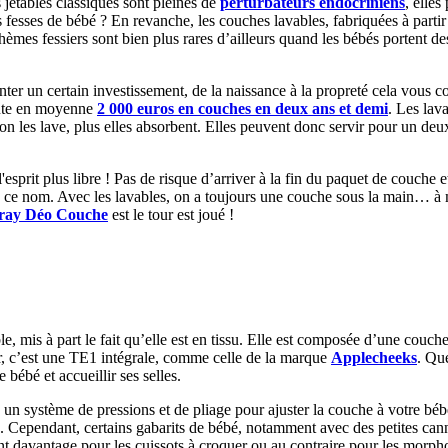
s jetables classiques sont pleines de
perturbateurs endocriniens
, elles
s fesses de bébé ? En revanche, les couches lavables, fabriquées à partir 
hèmes fessiers sont bien plus rares d’ailleurs quand les bébés portent d
senter un certain investissement, de la naissance à la propreté cela vous
coûte en moyenne
2 000 euros en couches en deux ans et demi
. Les lav
on les lave, plus elles absorbent. Elles peuvent donc servir pour un deu
'esprit plus libre ! Pas de risque d’arriver à la fin du paquet de couche
 ce nom. Avec les lavables, on a toujours une couche sous la main… à me
ray Déo Couche
est le tour est joué !
mis à part le fait qu’elle est en tissu. Elle est composée d’une couche 
rer, c’est une TE1 intégrale, comme celle de la marque
Applecheeks
. Que
 bébé et accueillir ses selles.
c un système de pressions et de pliage pour ajuster la couche à votre 
té. Cependant, certains gabarits de bébé, notamment avec des petites ca
t davantage pour les cuissots à croquer ou au contraire pour les morphol