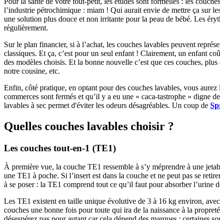
Pour la santé de votre tout-petit, les études sont formelles : les couche
l’industrie pétrochimique : miam ! Qui aurait envie de mettre ça sur le
une solution plus douce et non irritante pour la peau de bébé. Les éryt
régulièrement.
Sur le plan financier, si à l’achat, les couches lavables peuvent repré
classiques. Et ça, c’est pour un seul enfant ! Clairement, un enfant 
des modèles choisis. Et la bonne nouvelle c’est que ces couches, plus 
notre cousine, etc.
Enfin, côté pratique, en optant pour des couches lavables, vous aurez l
commerces sont fermés et qu’il y a eu une « caca-tastrophe » digne de
lavables à sec permet d'éviter les odeurs désagréables. Un coup de
Sp
Quelles couches lavables choisir ?
Les couches tout-en-1 (TE1)
À première vue, la couche TE1 ressemble à s’y méprendre à une jetable, 
une TE1 à poche. Si l’insert est dans la couche et ne peut pas se reti
à se poser : la TE1 comprend tout ce qu’il faut pour absorber l’urine de
Les TE1 existent en taille unique évolutive de 3 à 16 kg environ, ave
couches une bonne fois pour toute qui ira de la naissance à la propre
désespérez pas pour autant car cela dépend des marques : certaines son