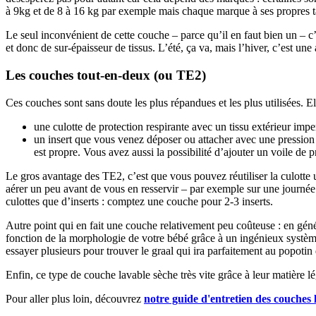
à 9kg et de 8 à 16 kg par exemple mais chaque marque à ses propres tail
Le seul inconvénient de cette couche – parce qu’il en faut bien un – 
et donc de sur-épaisseur de tissus. L’été, ça va, mais l’hiver, c’est un
Les couches tout-en-deux (ou TE2)
Ces couches sont sans doute les plus répandues et les plus utilisées. El
une culotte de protection respirante avec un tissu extérieur imp
un insert que vous venez déposer ou attacher avec une pression à
est propre. Vous avez aussi la possibilité d’ajouter un voile de p
Le gros avantage des TE2, c’est que vous pouvez réutiliser la culotte u
aérer un peu avant de vous en resservir – par exemple sur une journée 
culottes que d’inserts : comptez une couche pour 2-3 inserts.
Autre point qui en fait une couche relativement peu coûteuse : en gén
fonction de la morphologie de votre bébé grâce à un ingénieux système d
essayer plusieurs pour trouver le graal qui ira parfaitement au popotin
Enfin, ce type de couche lavable sèche très vite grâce à leur matière
Pour aller plus loin, découvrez
notre guide d'entretien des couches 