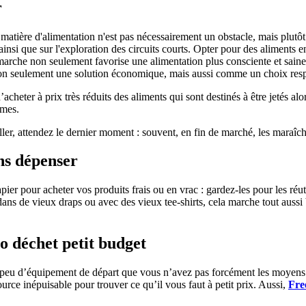
r
matière d'alimentation n'est pas nécessairement un obstacle, mais plutô
 ainsi que sur l'exploration des circuits courts. Opter pour des aliments 
rche non seulement favorise une alimentation plus consciente et saine, 
t non seulement une solution économique, mais aussi comme un choix res
acheter à prix très réduits des aliments qui sont destinés à être jetés 
umes.
ler, attendez le dernier moment : souvent, en fin de marché, les maraîche
ns dépenser
ier pour acheter vos produits frais ou en vrac : gardez-les pour les réut
dans de vieux draps ou avec des vieux tee-shirts, cela marche tout aussi
o déchet petit budget
 peu d’équipement de départ que vous n’avez pas forcément les moyens 
ource inépuisable pour trouver ce qu’il vous faut à petit prix. Aussi,
Fre