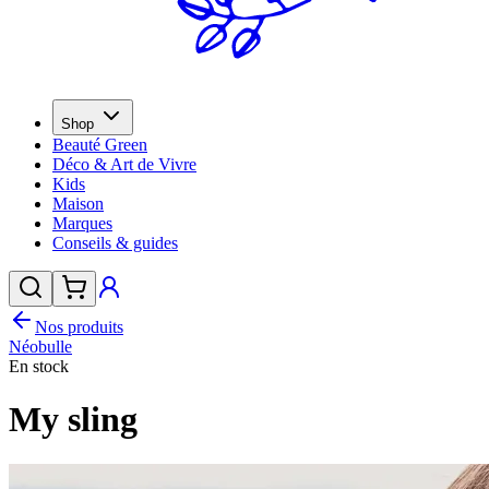
Shop
Beauté Green
Déco & Art de Vivre
Kids
Maison
Marques
Conseils & guides
Nos produits
Néobulle
En stock
My sling