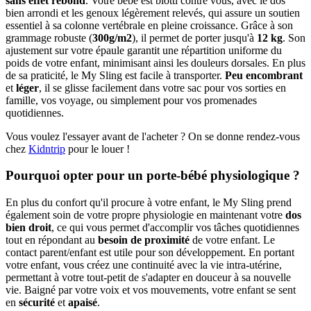
sans effet rebond
. Votre bébé est blotti contre vous, avec le dos
bien arrondi et les genoux légèrement relevés, qui assure un soutien
essentiel à sa colonne vertébrale en pleine croissance. Grâce à son
grammage robuste (
300g/m2
), il permet de porter jusqu'à
12 kg
. Son
ajustement sur votre épaule garantit une répartition uniforme du
poids de votre enfant, minimisant ainsi les douleurs dorsales. En plus
de sa praticité, le My Sling est facile à transporter.
Peu encombrant
et
léger
, il se glisse facilement dans votre sac pour vos sorties en
famille, vos voyage, ou simplement pour vos promenades
quotidiennes.
Vous voulez l'essayer avant de l'acheter ? On se donne rendez-vous
chez
Kidntrip
pour le louer !
Pourquoi opter pour un porte-bébé physiologique ?
En plus du confort qu'il procure à votre enfant, le My Sling prend
également soin de votre propre physiologie en maintenant votre
dos
bien droit
, ce qui vous permet d'accomplir vos tâches quotidiennes
tout en répondant au
besoin de proximité
de votre enfant. Le
contact parent/enfant est utile pour son développement. En portant
votre enfant, vous créez une continuité avec la vie intra-utérine,
permettant à votre tout-petit de s'adapter en douceur à sa nouvelle
vie. Baigné par votre voix et vos mouvements, votre enfant se sent
en
sécurité
et
apaisé
.