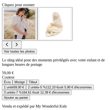
Cliquez pour zoomer
Voir toutes les photos
Le sling idéal pour des moments privilégiés avec votre enfant et de
longues heures de portage
59,00 €
Couleur
Écru
Mistigri
Tilleul
1
unité
59,00 €
2
unités
-
5 %
112,10 €
soit
5,90 €
d'économies
3
unités
-
7 %
164,61 €
soit
12,39 €
d'économies
Ajouter au panier
Vendu et expédié par My Wonderful Kids