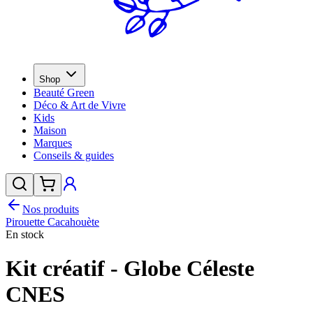
Shop
Beauté Green
Déco & Art de Vivre
Kids
Maison
Marques
Conseils & guides
Nos produits
Pirouette Cacahouète
En stock
Kit créatif - Globe Céleste
CNES