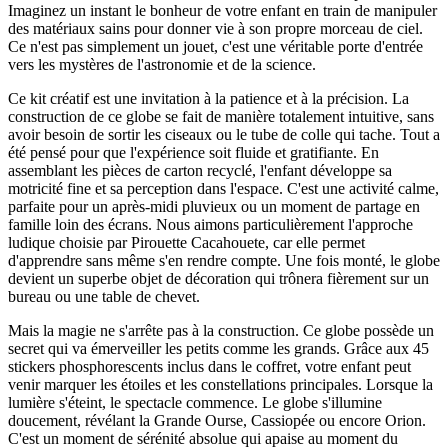
Imaginez un instant le bonheur de votre enfant en train de manipuler
des matériaux sains pour donner vie à son propre morceau de ciel.
Ce n'est pas simplement un jouet, c'est une véritable porte d'entrée
vers les mystères de l'astronomie et de la science.
Ce kit créatif est une invitation à la patience et à la précision. La
construction de ce globe se fait de manière totalement intuitive, sans
avoir besoin de sortir les ciseaux ou le tube de colle qui tache. Tout a
été pensé pour que l'expérience soit fluide et gratifiante. En
assemblant les pièces de carton recyclé, l'enfant développe sa
motricité fine et sa perception dans l'espace. C'est une activité calme,
parfaite pour un après-midi pluvieux ou un moment de partage en
famille loin des écrans. Nous aimons particulièrement l'approche
ludique choisie par Pirouette Cacahouete, car elle permet
d'apprendre sans même s'en rendre compte. Une fois monté, le globe
devient un superbe objet de décoration qui trônera fièrement sur un
bureau ou une table de chevet.
Mais la magie ne s'arrête pas à la construction. Ce globe possède un
secret qui va émerveiller les petits comme les grands. Grâce aux 45
stickers phosphorescents inclus dans le coffret, votre enfant peut
venir marquer les étoiles et les constellations principales. Lorsque la
lumière s'éteint, le spectacle commence. Le globe s'illumine
doucement, révélant la Grande Ourse, Cassiopée ou encore Orion.
C'est un moment de sérénité absolue qui apaise au moment du