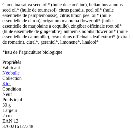
Camelina sativa seed oil* (huile de caméline), helianthus annuus
seed oil* (huile de tournesol), citrus paradisi peel oil* (huile
essentielle de pamplemousse), citrus limon peel oil* (huile
essentielle de citron), origanum majorana flower oil* (huile
essentielle de marjolaine à coquille), zingiber officinale root oil*
(huile essentielle de gingembre), anthemis nobilis flower oil* (huile
essentielle de camomille), rosmarinus officinalis leaf extract* (extrait
de romarin), citral*, geraniol*, limonene*, linalool*
*issu de l’agriculture biologique
Propriétés
Fabricant
Néobulle
Collection
Kids
Condition
Neuf
Poids total
30 g
Largeur
2 cm
EAN 13
3760216127348