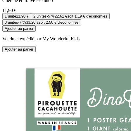
Cherche et trouve les dino !
11,90 €
1
unité
11,90 €
2
unités
-
5 %
22,61 €
soit
1,19 €
d'économies
3
unités
-
7 %
33,20 €
soit
2,50 €
d'économies
Ajouter au panier
Vendu et expédié par My Wonderful Kids
Ajouter au panier