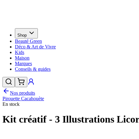
Shop
Beauté Green
Déco & Art de Vivre
Kids
Maison
Marques
Conseils & guides
Nos produits
Pirouette Cacahouète
En stock
Kit créatif - 3 Illustrations Lic