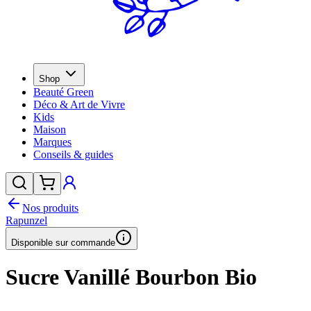
Shop
Beauté Green
Déco & Art de Vivre
Kids
Maison
Marques
Conseils & guides
Nos produits
Rapunzel
Disponible sur commande
Sucre Vanillé Bourbon Bio