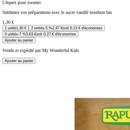
Cliquez pour zoomer
Sublimez vos préparations avec le sucre vanillé bourbon bio
1,30 €
1
unité
1,30 €
2
unités
-
5 %
2,47 €
soit
0,13 €
d'économies
3
unités
-
7 %
3,63 €
soit
0,27 €
d'économies
Ajouter au panier
Vendu et expédié par My Wonderful Kids
Ajouter au panier