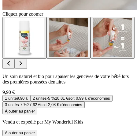
Cliquez pour zoomer
Un soin naturel et bio pour apaiser les gencives de votre bébé lors
des premières poussées dentaires
9,90 €
1
unité
9,90 €
2
unités
-
5 %
18,81 €
soit
0,99 €
d'économies
3
unités
-
7 %
27,62 €
soit
2,08 €
d'économies
Ajouter au panier
Vendu et expédié par My Wonderful Kids
Ajouter au panier