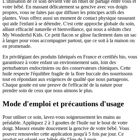
L'utilisation de ce soin devient vite un rituel de partage entre vous et
votre bébé. En massant délicatement sa gencive avec vos doigts
propres, vous ne faites pas que diffuser les principes actifs des
plantes. Vous offrez aussi un moment de contact physique rassurant
qui aide l'enfant à se détendre. C'est cette approche globale du soin,
alliant efficacité naturelle et bienveillance, qui nous a séduits chez
My Wonderful Kids. Ce petit flacon se glisse facilement dans un sac
à langer pour vous accompagner partout, que ce soit à la maison ou
en promenade.
En privilégiant des produits fabriqués en France et certifiés bio, vous
garantissez à votre enfant un environnement sain, loin des
perturbateurs endocriniens ou des conservateurs chimiques. Cette
huile respecte l'équilibre fragile de la flore buccale des nourrissons
tout en répondant aux exigences de qualité que nous partageons.
Chaque goutte est une preuve de l'efficacité de la nature pour
prendre soin de ceux que nous aimons le plus.
Mode d'emploi et précautions d'usage
Pour utiliser ce soin, lavez-vous soigneusement les mains au
préalable. Appliquez 2 à 3 gouttes de l'huile sur le bout de votre
doigt. Massez ensuite doucement la gencive de votre bébé. Vous
pouvez renouveler cette application jusqu'à 5 fois par jour. Ce
produit est adapté aux bébés dès l'âge de 3 mois.