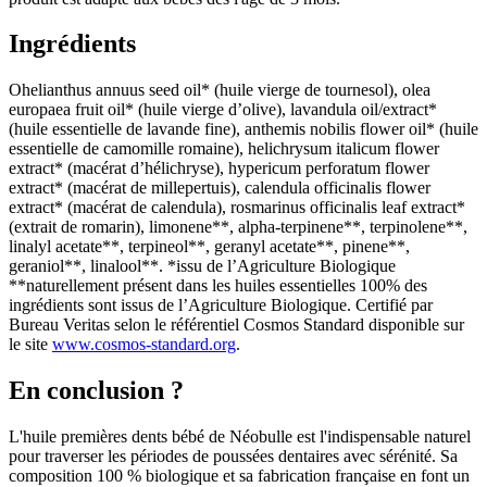
Ingrédients
Ohelianthus annuus seed oil* (huile vierge de tournesol), olea
europaea fruit oil* (huile vierge d’olive), lavandula oil/extract*
(huile essentielle de lavande fine), anthemis nobilis flower oil* (huile
essentielle de camomille romaine), helichrysum italicum flower
extract* (macérat d’hélichryse), hypericum perforatum flower
extract* (macérat de millepertuis), calendula officinalis flower
extract* (macérat de calendula), rosmarinus officinalis leaf extract*
(extrait de romarin), limonene**, alpha-terpinene**, terpinolene**,
linalyl acetate**, terpineol**, geranyl acetate**, pinene**,
geraniol**, linalool**. *issu de l’Agriculture Biologique
**naturellement présent dans les huiles essentielles 100% des
ingrédients sont issus de l’Agriculture Biologique. Certifié par
Bureau Veritas selon le référentiel Cosmos Standard disponible sur
le site
www.cosmos-standard.org
.
En conclusion ?
L'huile premières dents bébé de Néobulle est l'indispensable naturel
pour traverser les périodes de poussées dentaires avec sérénité. Sa
composition 100 % biologique et sa fabrication française en font un