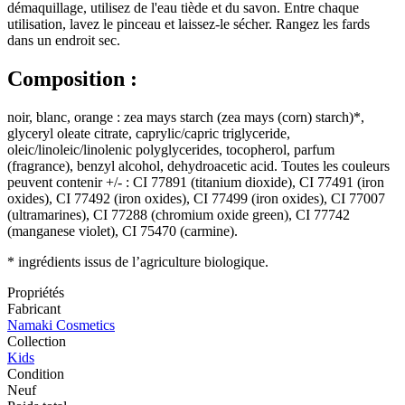
démaquillage, utilisez de l'eau tiède et du savon. Entre chaque
utilisation, lavez le pinceau et laissez-le sécher. Rangez les fards
dans un endroit sec.
Composition :
noir, blanc, orange : zea mays starch (zea mays (corn) starch)*,
glyceryl oleate citrate, caprylic/capric triglyceride,
oleic/linoleic/linolenic polyglycerides, tocopherol, parfum
(fragrance), benzyl alcohol, dehydroacetic acid. Toutes les couleurs
peuvent contenir +/- : CI 77891 (titanium dioxide), CI 77491 (iron
oxides), CI 77492 (iron oxides), CI 77499 (iron oxides), CI 77007
(ultramarines), CI 77288 (chromium oxide green), CI 77742
(manganese violet), CI 75470 (carmine).
* ingrédients issus de l’agriculture biologique.
Propriétés
Fabricant
Namaki Cosmetics
Collection
Kids
Condition
Neuf