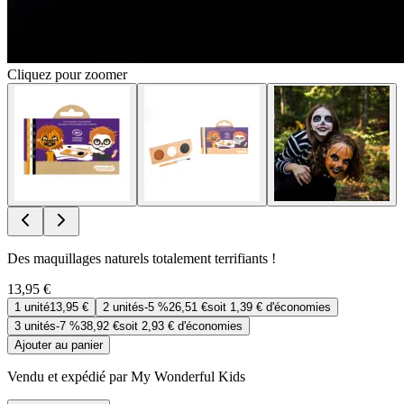
Cliquez pour zoomer
Des maquillages naturels totalement terrifiants !
13,95 €
1
unité
13,95 €
2
unités
-
5 %
26,51 €
soit
1,39 €
d'économies
3
unités
-
7 %
38,92 €
soit
2,93 €
d'économies
Ajouter au panier
Vendu et expédié par My Wonderful Kids