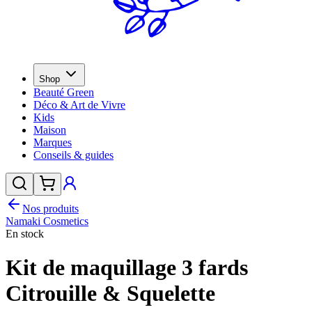
Shop
Beauté Green
Déco & Art de Vivre
Kids
Maison
Marques
Conseils & guides
Nos produits
Namaki Cosmetics
En stock
Kit de maquillage 3 fards
Citrouille & Squelette