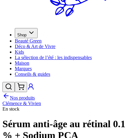
Shop
Beauté Green
Déco & Art de Vivre
Kids
La sélection de l’été : les indispensables
Maison
Marques
Conseils & guides
Nos produits
Clémence & Vivien
En stock
Sérum anti-âge au rétinal 0.1
% + Sodium PCA