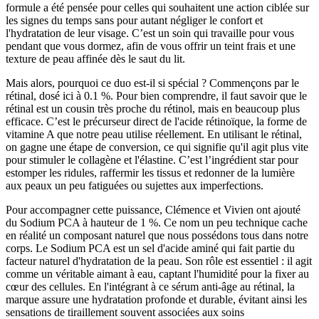
formule a été pensée pour celles qui souhaitent une action ciblée sur
les signes du temps sans pour autant négliger le confort et
l'hydratation de leur visage. C’est un soin qui travaille pour vous
pendant que vous dormez, afin de vous offrir un teint frais et une
texture de peau affinée dès le saut du lit.
Mais alors, pourquoi ce duo est-il si spécial ? Commençons par le
rétinal, dosé ici à 0.1 %. Pour bien comprendre, il faut savoir que le
rétinal est un cousin très proche du rétinol, mais en beaucoup plus
efficace. C’est le précurseur direct de l'acide rétinoïque, la forme de
vitamine A que notre peau utilise réellement. En utilisant le rétinal,
on gagne une étape de conversion, ce qui signifie qu'il agit plus vite
pour stimuler le collagène et l'élastine. C’est l’ingrédient star pour
estomper les ridules, raffermir les tissus et redonner de la lumière
aux peaux un peu fatiguées ou sujettes aux imperfections.
Pour accompagner cette puissance, Clémence et Vivien ont ajouté
du Sodium PCA à hauteur de 1 %. Ce nom un peu technique cache
en réalité un composant naturel que nous possédons tous dans notre
corps. Le Sodium PCA est un sel d'acide aminé qui fait partie du
facteur naturel d'hydratation de la peau. Son rôle est essentiel : il agit
comme un véritable aimant à eau, captant l'humidité pour la fixer au
cœur des cellules. En l'intégrant à ce sérum anti-âge au rétinal, la
marque assure une hydratation profonde et durable, évitant ainsi les
sensations de tiraillement souvent associées aux soins