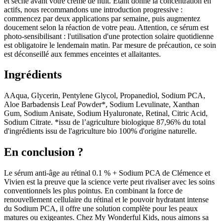
et sèche avant votre crème de nuit. Étant donné la concentration en
actifs, nous recommandons une introduction progressive :
commencez par deux applications par semaine, puis augmentez
doucement selon la réaction de votre peau. Attention, ce sérum est
photo-sensibilisant : l'utilisation d'une protection solaire quotidienne
est obligatoire le lendemain matin. Par mesure de précaution, ce soin
est déconseillé aux femmes enceintes et allaitantes.
Ingrédients
AAqua, Glycerin, Pentylene Glycol, Propanediol, Sodium PCA,
Aloe Barbadensis Leaf Powder*, Sodium Levulinate, Xanthan
Gum, Sodium Anisate, Sodium Hyaluronate, Retinal, Citric Acid,
Sodium Citrate. *issu de l’agriculture biologique 87,96% du total
d'ingrédients issu de l'agriculture bio 100% d'origine naturelle.
En conclusion ?
Le sérum anti-âge au rétinal 0.1 % + Sodium PCA de Clémence et
Vivien est la preuve que la science verte peut rivaliser avec les soins
conventionnels les plus pointus. En combinant la force de
renouvellement cellulaire du rétinal et le pouvoir hydratant intense
du Sodium PCA, il offre une solution complète pour les peaux
matures ou exigeantes. Chez My Wonderful Kids, nous aimons sa