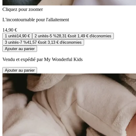
Cliquez pour zoomer
L'incontournable pour l'allaitement
14,90 €
1
unité
14,90 €
2
unités
-
5 %
28,31 €
soit
1,49 €
d'économies
3
unités
-
7 %
41,57 €
soit
3,13 €
d'économies
Ajouter au panier
Vendu et expédié par My Wonderful Kids
Ajouter au panier