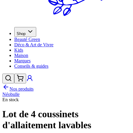
Shop
Beauté Green
Déco & Art de Vivre
Kids
Maison
Marques
Conseils & guides
Nos produits
Néobulle
En stock
Lot de 4 coussinets
d'allaitement lavables