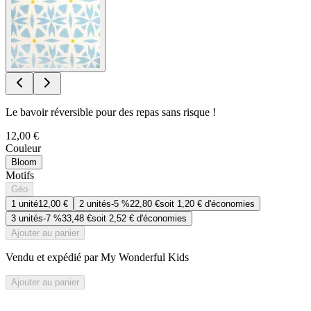
Le bavoir réversible pour des repas sans risque !
12,00 €
Couleur
Bloom
Motifs
Géo
1
unité
12,00 €
2
unités
-
5 %
22,80 €
soit
1,20 €
d'économies
3
unités
-
7 %
33,48 €
soit
2,52 €
d'économies
Ajouter au panier
Vendu et expédié par My Wonderful Kids
Ajouter au panier