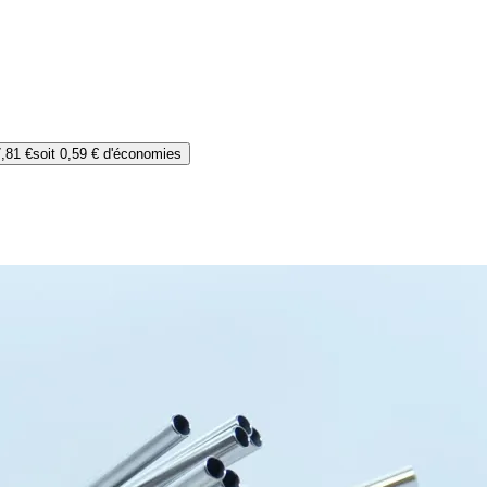
,81 €
soit
0,59 €
d'économies