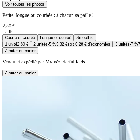
Voir toutes les photos
Petite, longue ou courbée : à chacun sa paille !
2,80 €
Taille
Courte et courbé
Longue et courbé
Smoothie
1
unité
2,80 €
2
unités
-
5 %
5,32 €
soit
0,28 €
d'économies
3
unités
-
7 %
7
Ajouter au panier
Vendu et expédié par My Wonderful Kids
Ajouter au panier