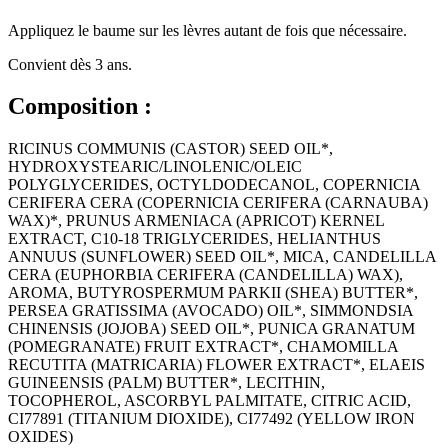
Appliquez le baume sur les lèvres autant de fois que nécessaire.
Convient dès 3 ans.
Composition :
RICINUS COMMUNIS (CASTOR) SEED OIL*,
HYDROXYSTEARIC/LINOLENIC/OLEIC
POLYGLYCERIDES, OCTYLDODECANOL, COPERNICIA
CERIFERA CERA (COPERNICIA CERIFERA (CARNAUBA)
WAX)*, PRUNUS ARMENIACA (APRICOT) KERNEL
EXTRACT, C10-18 TRIGLYCERIDES, HELIANTHUS
ANNUUS (SUNFLOWER) SEED OIL*, MICA, CANDELILLA
CERA (EUPHORBIA CERIFERA (CANDELILLA) WAX),
AROMA, BUTYROSPERMUM PARKII (SHEA) BUTTER*,
PERSEA GRATISSIMA (AVOCADO) OIL*, SIMMONDSIA
CHINENSIS (JOJOBA) SEED OIL*, PUNICA GRANATUM
(POMEGRANATE) FRUIT EXTRACT*, CHAMOMILLA
RECUTITA (MATRICARIA) FLOWER EXTRACT*, ELAEIS
GUINEENSIS (PALM) BUTTER*, LECITHIN,
TOCOPHEROL, ASCORBYL PALMITATE, CITRIC ACID,
CI77891 (TITANIUM DIOXIDE), CI77492 (YELLOW IRON
OXIDES)