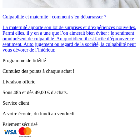
Culpabilité et maternité : comment s’en débarrasser ?
La maternité apporte son lot de surprises et d’expériences nouvelles.
Parmi elles, il y en a une que l’on aimerait bien éviter : le sentiment
omniprésent de culpabilité. Au quotidien, il est facile d’éprouver ce
sentiment. Auto-jugement ou regard de la société, la culpabilité peut
vous dévorer de l’intérieur.
Programme de fidélité
Cumulez des points à chaque achat !
Livraison offerte
Sous 48h et dès 49,00 € d'achats.
Service client
A votre écoute, du lundi au vendredi.
Paiement sécurisé