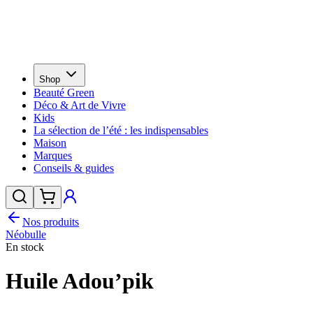
Shop
Beauté Green
Déco & Art de Vivre
Kids
La sélection de l’été : les indispensables
Maison
Marques
Conseils & guides
Nos produits
Néobulle
En stock
Huile Adou’pik