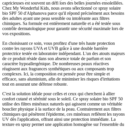
capricieuses est souvent un défi lors des belles journées ensoleillées.
Chez My Wonderful Kids, nous avons sélectionné ce spray solaire
bio SPF 50 d'Alphanova parce qu'il répond précisément aux besoins
des adultes ayant une peau sensible ou intolérante aux filtres
chimiques. Sa formule est entièrement naturelle et a été testée sous
contrôle dermatologique pour garantir une sécurité maximale lors de
vos expositions.
En choisissant ce soin, vous profitez d'une très haute protection
contre les rayons UVA et UVB grâce à une double barrière
protectrice testée en laboratoire indépendant. L'un des atouts majeurs
de ce produit réside dans son absence totale de parfum et son
caractère hypoallergénique. De nombreuses peaux réactives
réagissent aux fragrances synthétiques ou aux composants trop
complexes. Ici, la composition est pensée pour être simple et
efficace, sans aluminium, afin de minimiser les risques d'irritations
tout en assurant une défense robuste.
C'est la solution idéale pour celles et ceux qui cherchent à allier
confort cutané et sérénité sous le soleil. Ce spray solaire bio SPF 50
utilise des filtres minéraux naturels qui agissent comme un véritable
bouclier physique à la surface de la peau. Contrairement aux filtres
chimiques qui pénètrent l'épiderme, ces minéraux reflètent les rayons
UV dès l'application, offrant ainsi une protection immédiate. La
texture en spray permet une application homogène sur l'ensemble du