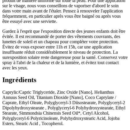
produit de manière uniforme sur toute la peau. Pour une application
sur le visage, nous vous conseillons de vaporiser d'abord le soin
dans votre main avant de l'étaler. Pensez à renouveler l'application
fréquemment, en particulier après vous être baigné ou après vous
être essuyé avec une serviette.
Gardez à l'esprit que l'exposition directe des jeunes enfants doit être
évitée. Il est recommandé de porter des vêtements couvrants, des
lunettes de soleil et un chapeau pour compléter votre protection.
Évitez de vous exposer entre 11h et 15h, car une application
insuffisante réduit considérablement le niveau de protection. La
surexposition solaire reste dangereuse pour la santé. Conservez votre
spray à l'abri de la chaleur et de la lumière, et évitez tout contact
avec les yeux.
Ingrédients
Caprylic/Capric Triglyceride, Zinc Oxide [Nano], Helianthus
Annuus Seed Oil, Titanium Dioxide [Nano], Coco Caprylate /
Caprate, Ethyl Oleate, Polyglyceryl-3 Diisostearate, Polyglyceryl-2
Dipolyhydroxystearate , Polyglyceryl-6 Polyhydroxystearate, Ethyl
Stearate, Simmondsia Chinensis Seed Oil*, Cetyl Alcohol,
Polyglyceryl-6 Polyricinoleate, Polyhydroxystearic Acid, Jojoba
Esters, Stearic Acid , Tocopherol.