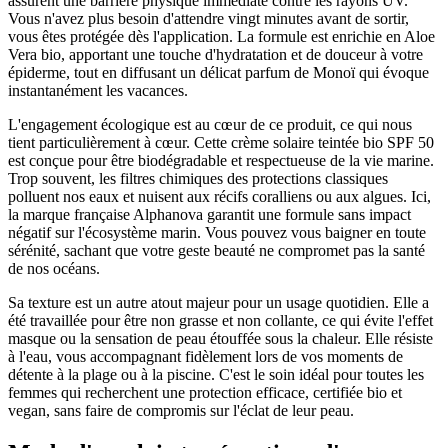
assurent une barrière physique immédiate contre les rayons UV.
Vous n'avez plus besoin d'attendre vingt minutes avant de sortir,
vous êtes protégée dès l'application. La formule est enrichie en Aloe
Vera bio, apportant une touche d'hydratation et de douceur à votre
épiderme, tout en diffusant un délicat parfum de Monoï qui évoque
instantanément les vacances.
L'engagement écologique est au cœur de ce produit, ce qui nous
tient particulièrement à cœur. Cette crème solaire teintée bio SPF 50
est conçue pour être biodégradable et respectueuse de la vie marine.
Trop souvent, les filtres chimiques des protections classiques
polluent nos eaux et nuisent aux récifs coralliens ou aux algues. Ici,
la marque française Alphanova garantit une formule sans impact
négatif sur l'écosystème marin. Vous pouvez vous baigner en toute
sérénité, sachant que votre geste beauté ne compromet pas la santé
de nos océans.
Sa texture est un autre atout majeur pour un usage quotidien. Elle a
été travaillée pour être non grasse et non collante, ce qui évite l'effet
masque ou la sensation de peau étouffée sous la chaleur. Elle résiste
à l'eau, vous accompagnant fidèlement lors de vos moments de
détente à la plage ou à la piscine. C'est le soin idéal pour toutes les
femmes qui recherchent une protection efficace, certifiée bio et
vegan, sans faire de compromis sur l'éclat de leur peau.