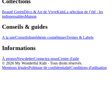
Collections
Beauté Green
Déco & Art de Vivre
Kids
La sélection de l’été : les
indispensables
Maison
Conseils & guides
A la une
Conseils
Ingrédients cosmétiques
Termes & Labels
Informations
À propos
Newsletter
Contactez-nous
Centre d'aide
© 2026 My Wonderful Kids - Tous droits réservés.
Mentions légales
Politique de confidentialité
Conditions d'utilisation