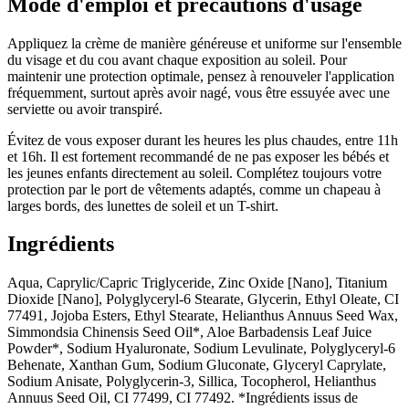
Mode d'emploi et précautions d'usage
Appliquez la crème de manière généreuse et uniforme sur l'ensemble
du visage et du cou avant chaque exposition au soleil. Pour
maintenir une protection optimale, pensez à renouveler l'application
fréquemment, surtout après avoir nagé, vous être essuyée avec une
serviette ou avoir transpiré.
Évitez de vous exposer durant les heures les plus chaudes, entre 11h
et 16h. Il est fortement recommandé de ne pas exposer les bébés et
les jeunes enfants directement au soleil. Complétez toujours votre
protection par le port de vêtements adaptés, comme un chapeau à
larges bords, des lunettes de soleil et un T-shirt.
Ingrédients
Aqua, Caprylic/Capric Triglyceride, Zinc Oxide [Nano], Titanium
Dioxide [Nano], Polyglyceryl-6 Stearate, Glycerin, Ethyl Oleate, CI
77491, Jojoba Esters, Ethyl Stearate, Helianthus Annuus Seed Wax,
Simmondsia Chinensis Seed Oil*, Aloe Barbadensis Leaf Juice
Powder*, Sodium Hyaluronate, Sodium Levulinate, Polyglyceryl-6
Behenate, Xanthan Gum, Sodium Gluconate, Glyceryl Caprylate,
Sodium Anisate, Polyglycerin-3, Sillica, Tocopherol, Helianthus
Annuus Seed Oil, CI 77499, CI 77492. *Ingrédients issus de