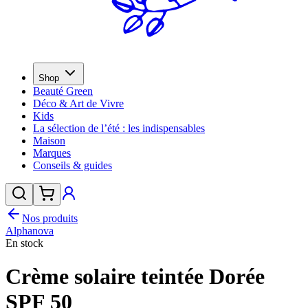
Shop
Beauté Green
Déco & Art de Vivre
Kids
La sélection de l’été : les indispensables
Maison
Marques
Conseils & guides
Nos produits
Alphanova
En stock
Crème solaire teintée Dorée
SPF 50