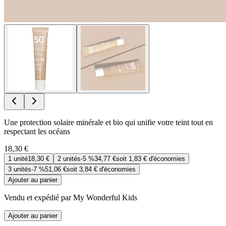
Une protection solaire minérale et bio qui unifie votre teint tout en
respectant les océans
18,30 €
1
unité
18,30 €
2
unités
-
5 %
34,77 €
soit
1,83 €
d'économies
3
unités
-
7 %
51,06 €
soit
3,84 €
d'économies
Ajouter au panier
Vendu et expédié par My Wonderful Kids
Ajouter au panier