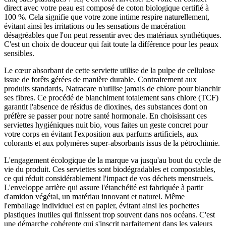
direct avec votre peau est composé de coton biologique certifié à
100 %. Cela signifie que votre zone intime respire naturellement,
évitant ainsi les irritations ou les sensations de macération
désagréables que l'on peut ressentir avec des matériaux synthétiques.
C'est un choix de douceur qui fait toute la différence pour les peaux
sensibles.
Le cœur absorbant de cette serviette utilise de la pulpe de cellulose
issue de forêts gérées de manière durable. Contrairement aux
produits standards, Natracare n'utilise jamais de chlore pour blanchir
ses fibres. Ce procédé de blanchiment totalement sans chlore (TCF)
garantit l'absence de résidus de dioxines, des substances dont on
préfère se passer pour notre santé hormonale. En choisissant ces
serviettes hygiéniques nuit bio, vous faites un geste concret pour
votre corps en évitant l'exposition aux parfums artificiels, aux
colorants et aux polymères super-absorbants issus de la pétrochimie.
L'engagement écologique de la marque va jusqu'au bout du cycle de
vie du produit. Ces serviettes sont biodégradables et compostables,
ce qui réduit considérablement l'impact de vos déchets menstruels.
L'enveloppe arrière qui assure l'étanchéité est fabriquée à partir
d'amidon végétal, un matériau innovant et naturel. Même
l'emballage individuel est en papier, évitant ainsi les pochettes
plastiques inutiles qui finissent trop souvent dans nos océans. C'est
une démarche cohérente qui s'inscrit parfaitement dans les valeurs