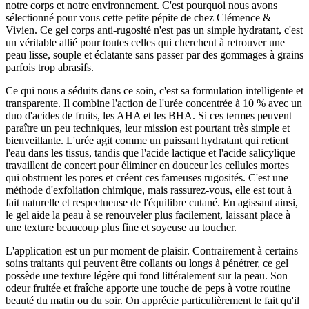
notre corps et notre environnement. C'est pourquoi nous avons
sélectionné pour vous cette petite pépite de chez Clémence &
Vivien. Ce gel corps anti-rugosité n'est pas un simple hydratant, c'est
un véritable allié pour toutes celles qui cherchent à retrouver une
peau lisse, souple et éclatante sans passer par des gommages à grains
parfois trop abrasifs.
Ce qui nous a séduits dans ce soin, c'est sa formulation intelligente et
transparente. Il combine l'action de l'urée concentrée à 10 % avec un
duo d'acides de fruits, les AHA et les BHA. Si ces termes peuvent
paraître un peu techniques, leur mission est pourtant très simple et
bienveillante. L'urée agit comme un puissant hydratant qui retient
l'eau dans les tissus, tandis que l'acide lactique et l'acide salicylique
travaillent de concert pour éliminer en douceur les cellules mortes
qui obstruent les pores et créent ces fameuses rugosités. C'est une
méthode d'exfoliation chimique, mais rassurez-vous, elle est tout à
fait naturelle et respectueuse de l'équilibre cutané. En agissant ainsi,
le gel aide la peau à se renouveler plus facilement, laissant place à
une texture beaucoup plus fine et soyeuse au toucher.
L'application est un pur moment de plaisir. Contrairement à certains
soins traitants qui peuvent être collants ou longs à pénétrer, ce gel
possède une texture légère qui fond littéralement sur la peau. Son
odeur fruitée et fraîche apporte une touche de peps à votre routine
beauté du matin ou du soir. On apprécie particulièrement le fait qu'il