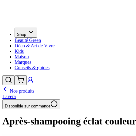
Shop
Beauté Green
Déco & Art de Vivre
Kids
Maison
Marques
Conseils & guides
Nos produits
Lavera
Disponible sur commande
Après-shampooing éclat couleur