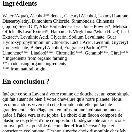
Ingrédients
Water (Aqua), Alcohol** denat., Cetearyl Alcohol, Isoamyl Laurate,
Distearoylethyl Dimonium Chloride, Simmondsia Chinensis
(Jojoba) Seed Oil*, Aloe Barbadensis Leaf Juice Powder*, Melissa
Officinalis Leaf Extract*, Hamamelis Virginiana (Witch Hazel) Leaf
Extract*, Levulinic Acid, Glycerin, Sodium Levulinate, Guar
Hydroxypropyltrimonium Chloride, Lactic Acid, Lecithin, Glyceryl
Undecylenate, Behenyl Alcohol, Fragrance (Parfum)***,
Limonene***, Linalool***, Citronellol***, Geraniol***, Citral***
* ingredients from organic farming
** made using organic ingredients
*** from natural origin
En conclusion ?
Intégrer ce soin Lavera à votre routine de douche est un geste simple
qui fait autant de bien à votre chevelure qu'à notre planète. Nous
recommandons vivement cette formule naturelle qui facilite
grandement le démêlage tout en infusant une hydratation intense
grâce à l'aloe vera et au jojoba. Le choix d'un flacon composé de
plastique recyclé et d'une composition biodégradable sans silicone
prouve qu'il est possible de concilier efficacité cosmétique et
conscience écologique. C'est un superbe choix disponible chez My