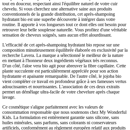
tout en douceur, respectant ainsi l'équilibre naturel de votre cuir
chevelu. Si vous cherchez une alternative saine aux produits
conventionnels de la grande distribution, cet après-shampoing
hydratant bio est une superbe découverte à intégrer dans votre
routine. Il apporte à vos longueurs tout ce dont elles ont besoin pour
retrouver leur belle souplesse naturelle. Vous profitez d'une véritable
sensation de cheveux soignés, sans aucun effet alourdissant.
L'efficacité de cet après-shampoing hydratant bio repose sur une
composition minutieusement équilibrée élaborée en exclusivité par la
recherche Lavera. La marque a sélectionné le meilleur de la nature
en mettant à l'honneur deux ingrédients végétaux très reconnus.
D'un côté, l'aloe vera bio agit pour abreuver la fibre capillaire. Cette
plante succulente est particulièrement appréciée pour son action
hydratante et apaisante remarquable. De l'autre côté, le jojoba bio
vient compléter ce travail en profondeur grâce à ses fameuses vertus
adoucissantes et nourrissantes. L'association de ces deux extraits
permet un démêlage ultra-facile de votre chevelure après chaque
lavage.
Ce cosmétique s'aligne parfaitement avec les valeurs de
consommation responsable que nous soutenons chez My Wonderful
Kids. La formulation est entièrement garantie sans silicone, sans
huiles minérales, sans parfums, sans colorants ni conservateurs
artificiels, conformément au règlement européen relatif aux produits