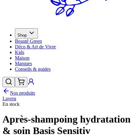
Shop
Beauté Green
Déco & Art de Vivre
Kids
Maison
Marques
Conseils & guides
Nos produits
Lavera
En stock
Après-shampoing hydratation
& soin Basis Sensitiv