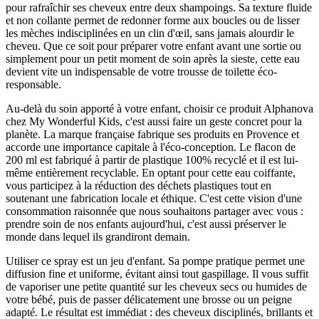
pour rafraîchir ses cheveux entre deux shampoings. Sa texture fluide
et non collante permet de redonner forme aux boucles ou de lisser
les mèches indisciplinées en un clin d'œil, sans jamais alourdir le
cheveu. Que ce soit pour préparer votre enfant avant une sortie ou
simplement pour un petit moment de soin après la sieste, cette eau
devient vite un indispensable de votre trousse de toilette éco-
responsable.
Au-delà du soin apporté à votre enfant, choisir ce produit Alphanova
chez My Wonderful Kids, c'est aussi faire un geste concret pour la
planète. La marque française fabrique ses produits en Provence et
accorde une importance capitale à l'éco-conception. Le flacon de
200 ml est fabriqué à partir de plastique 100% recyclé et il est lui-
même entièrement recyclable. En optant pour cette eau coiffante,
vous participez à la réduction des déchets plastiques tout en
soutenant une fabrication locale et éthique. C'est cette vision d'une
consommation raisonnée que nous souhaitons partager avec vous :
prendre soin de nos enfants aujourd'hui, c'est aussi préserver le
monde dans lequel ils grandiront demain.
Utiliser ce spray est un jeu d'enfant. Sa pompe pratique permet une
diffusion fine et uniforme, évitant ainsi tout gaspillage. Il vous suffit
de vaporiser une petite quantité sur les cheveux secs ou humides de
votre bébé, puis de passer délicatement une brosse ou un peigne
adapté. Le résultat est immédiat : des cheveux disciplinés, brillants et