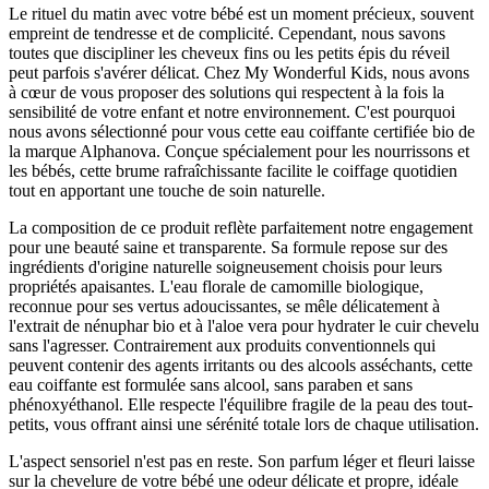
Le rituel du matin avec votre bébé est un moment précieux, souvent
empreint de tendresse et de complicité. Cependant, nous savons
toutes que discipliner les cheveux fins ou les petits épis du réveil
peut parfois s'avérer délicat. Chez My Wonderful Kids, nous avons
à cœur de vous proposer des solutions qui respectent à la fois la
sensibilité de votre enfant et notre environnement. C'est pourquoi
nous avons sélectionné pour vous cette eau coiffante certifiée bio de
la marque Alphanova. Conçue spécialement pour les nourrissons et
les bébés, cette brume rafraîchissante facilite le coiffage quotidien
tout en apportant une touche de soin naturelle.
La composition de ce produit reflète parfaitement notre engagement
pour une beauté saine et transparente. Sa formule repose sur des
ingrédients d'origine naturelle soigneusement choisis pour leurs
propriétés apaisantes. L'eau florale de camomille biologique,
reconnue pour ses vertus adoucissantes, se mêle délicatement à
l'extrait de nénuphar bio et à l'aloe vera pour hydrater le cuir chevelu
sans l'agresser. Contrairement aux produits conventionnels qui
peuvent contenir des agents irritants ou des alcools asséchants, cette
eau coiffante est formulée sans alcool, sans paraben et sans
phénoxyéthanol. Elle respecte l'équilibre fragile de la peau des tout-
petits, vous offrant ainsi une sérénité totale lors de chaque utilisation.
L'aspect sensoriel n'est pas en reste. Son parfum léger et fleuri laisse
sur la chevelure de votre bébé une odeur délicate et propre, idéale