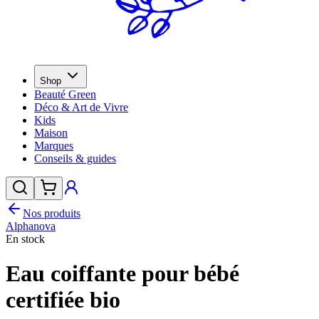
Shop
Beauté Green
Déco & Art de Vivre
Kids
Maison
Marques
Conseils & guides
Nos produits
Alphanova
En stock
Eau coiffante pour bébé
certifiée bio