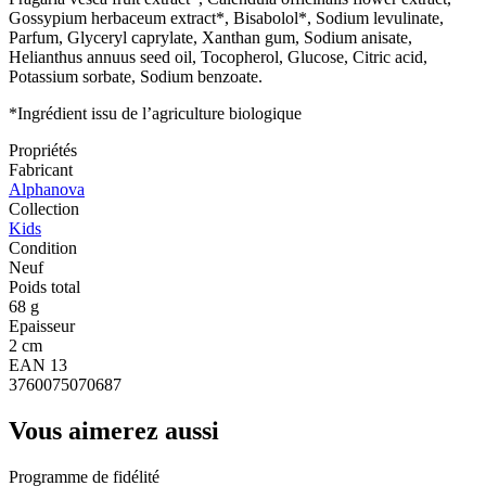
Gossypium herbaceum extract*, Bisabolol*, Sodium levulinate,
Parfum, Glyceryl caprylate, Xanthan gum, Sodium anisate,
Helianthus annuus seed oil, Tocopherol, Glucose, Citric acid,
Potassium sorbate, Sodium benzoate.
*Ingrédient issu de l’agriculture biologique
Propriétés
Fabricant
Alphanova
Collection
Kids
Condition
Neuf
Poids total
68 g
Epaisseur
2 cm
EAN 13
3760075070687
Vous aimerez aussi
Programme de fidélité