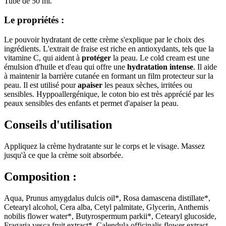
Tube de 50 ml.
Le propriétés :
Le pouvoir hydratant de cette crème s'explique par le choix des
ingrédients. L'extrait de fraise est riche en antioxydants, tels que la
vitamine C, qui aident à
protéger
la peau. Le cold cream est une
émulsion d'huile et d'eau qui offre une
hydratation
intense
. Il aide
à maintenir la barrière cutanée en formant un film protecteur sur la
peau. Il est utilisé pour
apaiser
les peaux sèches, irritées ou
sensibles. Hyppoallergénique, le coton bio est très apprécié par les
peaux sensibles des enfants et permet d'apaiser la peau.
Conseils d'utilisation
Appliquez la crème hydratante sur le corps et le visage. Massez
jusqu'à ce que la crème soit absorbée.
Composition :
Aqua, Prunus amygdalus dulcis oil*, Rosa damascena distillate*,
Cetearyl alcohol, Cera alba, Cetyl palmitate, Glycerin, Anthemis
nobilis flower water*, Butyrospermum parkii*, Cetearyl glucoside,
Fragaria vesca fruit extract*, Calendula officinalis flower extract,