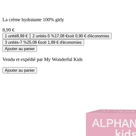
La crème hydratante 100% girly
8,99 €
1
unité
8,99 €
2
unités
-
5 %
17,08 €
soit
0,90 €
d'économies
3
unités
-
7 %
25,08 €
soit
1,89 €
d'économies
Ajouter au panier
Vendu et expédié par My Wonderful Kids
Ajouter au panier